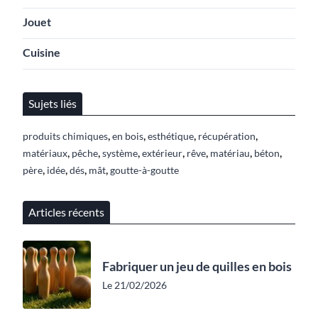
Jouet
Cuisine
Sujets liés
,
,
,
,
produits chimiques
en bois
esthétique
récupération
,
,
,
,
,
,
,
matériaux
pêche
système
extérieur
rêve
matériau
béton
,
,
,
,
père
idée
dés
mât
goutte-à-goutte
Articles récents
Fabriquer un jeu de quilles en bois
Le 21/02/2026