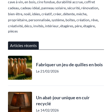
,
,
,
,
cave à vin
en bois
cire fondue
durabilité accrue
coffret
,
,
,
,
,
cadeau
cadeau idéal
panneau solaire
sécurité
rénovation
,
,
,
,
,
,
,
bien-être
noël
idées
créatif
créer
détente
mèche
,
,
,
,
,
,
propriétaire
personnalisée
système
boîtes
création
rêve
,
,
,
,
,
,
,
créativité
déco
invités
intérieur
étagères
père
étagère
pièces
Articles récents
Fabriquer un jeu de quilles en bois
Le 21/02/2026
Un abat-jour unique en cuir
recyclé
Le 14/02/2026