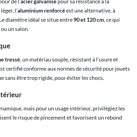
our de l’
acier galvanisé
pour sa résistance à la
éger, l’
aluminium renforcé
est une alternative, à
 Le diamètre idéal se situe entre
90 et 120 cm
, ce qui
 ou un salon.
ique
e tressé
, un matériau souple, résistant à l’usure et
l est certifié conforme aux normes de sécurité pour jouets
ue sans être trop rigide, pour éviter les chocs.
ntérieur
amique, mais pour un usage intérieur, privilégiez les
uisent le risque de pincement et favorisent un rebond