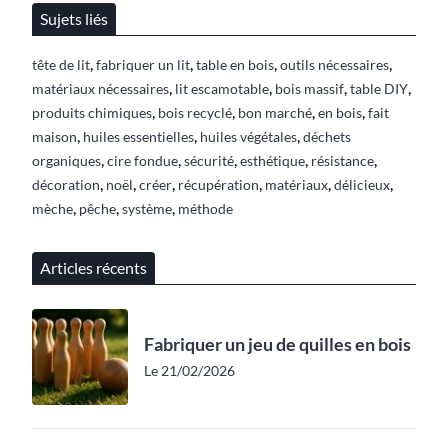
Sujets liés
,
,
,
,
tête de lit
fabriquer un lit
table en bois
outils nécessaires
,
,
,
,
matériaux nécessaires
lit escamotable
bois massif
table DIY
,
,
,
,
produits chimiques
bois recyclé
bon marché
en bois
fait
,
,
,
maison
huiles essentielles
huiles végétales
déchets
,
,
,
,
,
organiques
cire fondue
sécurité
esthétique
résistance
,
,
,
,
,
,
décoration
noël
créer
récupération
matériaux
délicieux
,
,
,
mèche
pêche
système
méthode
Articles récents
Fabriquer un jeu de quilles en bois
Le 21/02/2026