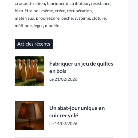
,
,
,
croquette chien
fabriquer distributeur
résistance
,
,
,
,
bien-être
soi-même
créer
récupération
,
,
,
,
,
matériaux
propriétaire
pêche
système
clôture
,
,
méthode
léger
modèle
Articles récents
Fabriquer un jeu de quilles
en bois
Le 21/02/2026
Un abat-jour unique en
cuir recyclé
Le 14/02/2026