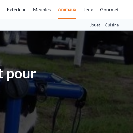
Animaux
Extérieur
Meubles
Jeux
Gourmet
Jouet
Cuisine
t pour