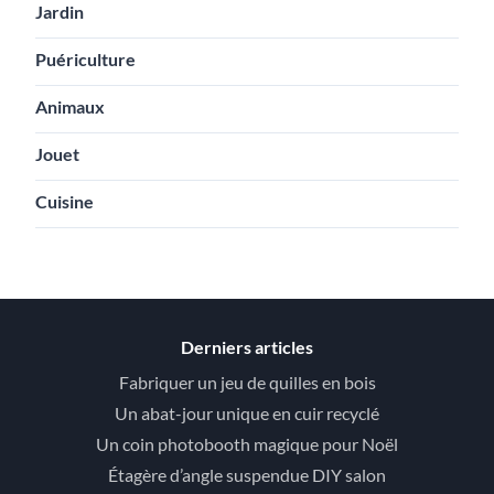
Jardin
Puériculture
Animaux
Jouet
Cuisine
Derniers articles
Fabriquer un jeu de quilles en bois
Un abat-jour unique en cuir recyclé
Un coin photobooth magique pour Noël
Étagère d’angle suspendue DIY salon