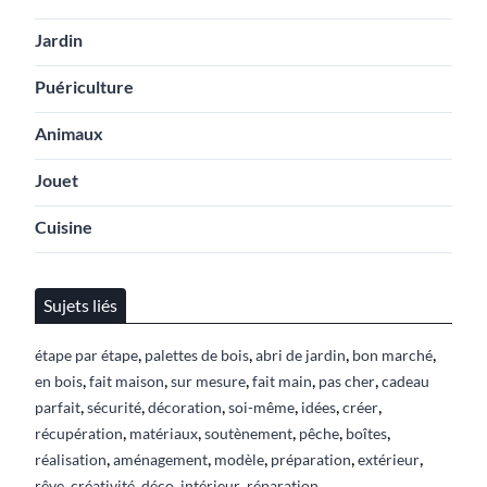
Jardin
Puériculture
Animaux
Jouet
Cuisine
Sujets liés
,
,
,
,
étape par étape
palettes de bois
abri de jardin
bon marché
,
,
,
,
,
en bois
fait maison
sur mesure
fait main
pas cher
cadeau
,
,
,
,
,
,
parfait
sécurité
décoration
soi-même
idées
créer
,
,
,
,
,
récupération
matériaux
soutènement
pêche
boîtes
,
,
,
,
,
réalisation
aménagement
modèle
préparation
extérieur
,
,
,
,
rêve
créativité
déco
intérieur
réparation