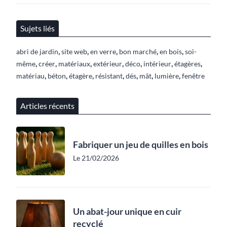
Sujets liés
,
,
,
,
,
abri de jardin
site web
en verre
bon marché
en bois
soi-
,
,
,
,
,
,
,
même
créer
matériaux
extérieur
déco
intérieur
étagères
,
,
,
,
,
,
,
matériau
béton
étagère
résistant
dés
mât
lumière
fenêtre
Articles récents
Fabriquer un jeu de quilles en bois
Le 21/02/2026
Un abat-jour unique en cuir
recyclé