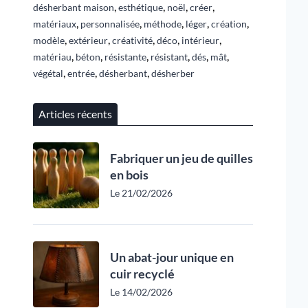
,
,
,
,
désherbant maison
esthétique
noël
créer
,
,
,
,
,
matériaux
personnalisée
méthode
léger
création
,
,
,
,
,
modèle
extérieur
créativité
déco
intérieur
,
,
,
,
,
,
matériau
béton
résistante
résistant
dés
mât
,
,
,
végétal
entrée
désherbant
désherber
Articles récents
Fabriquer un jeu de quilles
en bois
Le 21/02/2026
Un abat-jour unique en
cuir recyclé
Le 14/02/2026