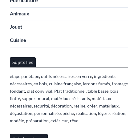
Puériculture
Animaux
Jouet
Cuisine
Sujets liés
,
,
,
étape par étape
outils nécessaires
en verre
ingrédients
,
,
,
,
nécessaires
en bois
cuisine française
lardons fumés
fromage
,
,
,
,
fondant
plat convivial
Plat traditionnel
table basse
bois
,
,
,
flotté
support mural
matériaux résistants
matériaux
,
,
,
,
,
,
nécessaires
sécurité
décoration
résine
créer
matériaux
,
,
,
,
,
,
dégustation
personnalisée
pêche
réalisation
léger
création
,
,
,
modèle
préparation
extérieur
rêve