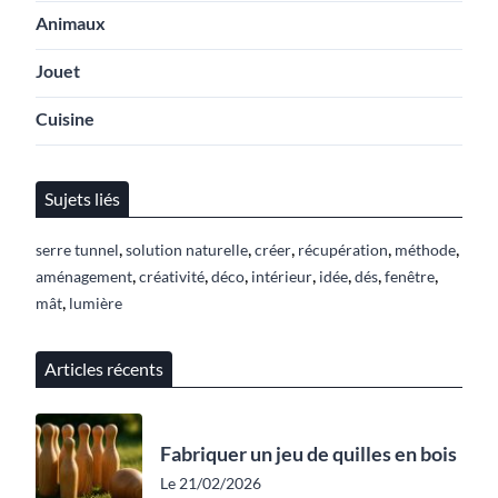
Animaux
Jouet
Cuisine
Sujets liés
,
,
,
,
,
serre tunnel
solution naturelle
créer
récupération
méthode
,
,
,
,
,
,
,
aménagement
créativité
déco
intérieur
idée
dés
fenêtre
,
mât
lumière
Articles récents
Fabriquer un jeu de quilles en bois
Le 21/02/2026