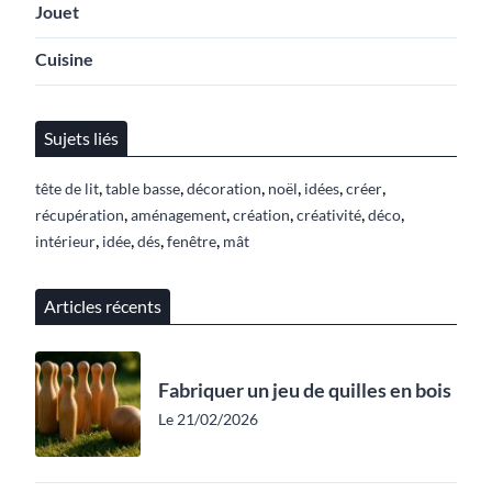
Jouet
Cuisine
Sujets liés
,
,
,
,
,
,
tête de lit
table basse
décoration
noël
idées
créer
,
,
,
,
,
récupération
aménagement
création
créativité
déco
,
,
,
,
intérieur
idée
dés
fenêtre
mât
Articles récents
Fabriquer un jeu de quilles en bois
Le 21/02/2026