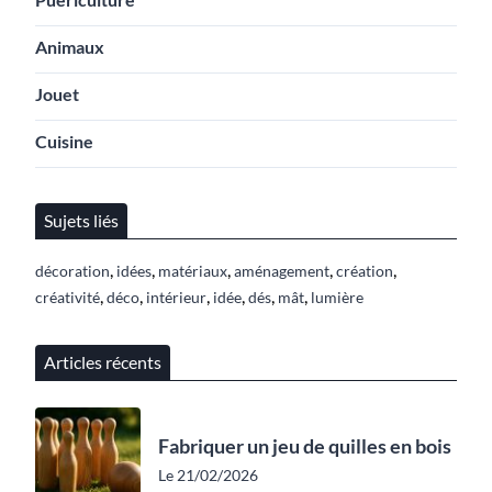
Animaux
Jouet
Cuisine
Sujets liés
,
,
,
,
,
décoration
idées
matériaux
aménagement
création
,
,
,
,
,
,
créativité
déco
intérieur
idée
dés
mât
lumière
Articles récents
Fabriquer un jeu de quilles en bois
Le 21/02/2026