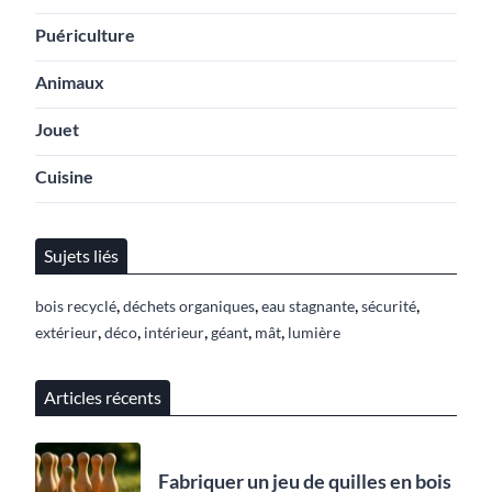
Puériculture
Animaux
Jouet
Cuisine
Sujets liés
,
,
,
,
bois recyclé
déchets organiques
eau stagnante
sécurité
,
,
,
,
,
extérieur
déco
intérieur
géant
mât
lumière
Articles récents
Fabriquer un jeu de quilles en bois