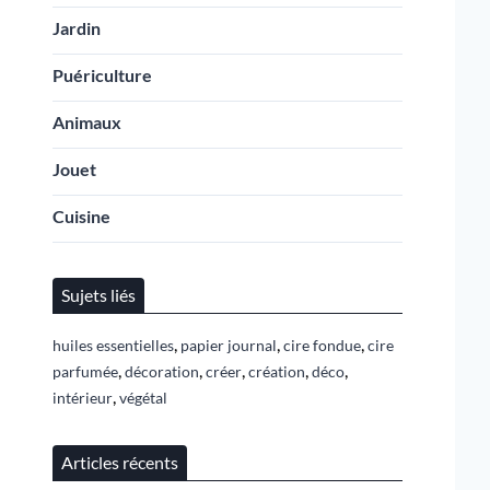
Jardin
Puériculture
Animaux
Jouet
Cuisine
Sujets liés
,
,
,
huiles essentielles
papier journal
cire fondue
cire
,
,
,
,
,
parfumée
décoration
créer
création
déco
,
intérieur
végétal
Articles récents