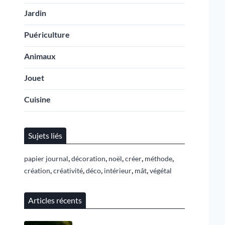
Jardin
Puériculture
Animaux
Jouet
Cuisine
Sujets liés
,
,
,
,
,
papier journal
décoration
noël
créer
méthode
,
,
,
,
,
création
créativité
déco
intérieur
mât
végétal
Articles récents