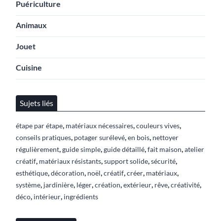
Puériculture
Animaux
Jouet
Cuisine
Sujets liés
,
,
,
étape par étape
matériaux nécessaires
couleurs vives
,
,
,
conseils pratiques
potager surélevé
en bois
nettoyer
,
,
,
,
régulièrement
guide simple
guide détaillé
fait maison
atelier
,
,
,
,
créatif
matériaux résistants
support solide
sécurité
,
,
,
,
,
,
esthétique
décoration
noël
créatif
créer
matériaux
,
,
,
,
,
,
,
système
jardinière
léger
création
extérieur
rêve
créativité
,
,
déco
intérieur
ingrédients