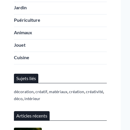
Jardin
Puériculture
Animaux
Jouet
Cuisine
Sujets liés
,
,
,
,
,
décoration
créatif
matériaux
création
créativité
,
déco
intérieur
Articles récents