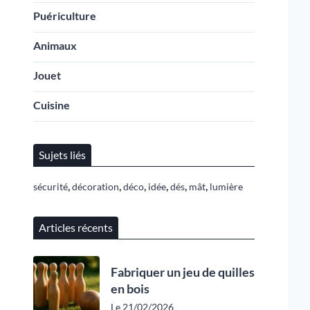
Puériculture
Animaux
Jouet
Cuisine
Sujets liés
,
,
,
,
,
,
sécurité
décoration
déco
idée
dés
mât
lumière
Articles récents
Fabriquer un jeu de quilles
en bois
Le 21/02/2026