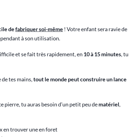
cile de
fabriquer soi-même
! Votre enfant sera ravie de
ependant à son utilisation.
ficile et se fait très rapidement, en
10 à 15 minutes
, tu
e de tes mains,
tout le monde peut construire un lance
ce pierre, tu auras besoin d’un petit peu de
matériel
,
x en trouver une en foret