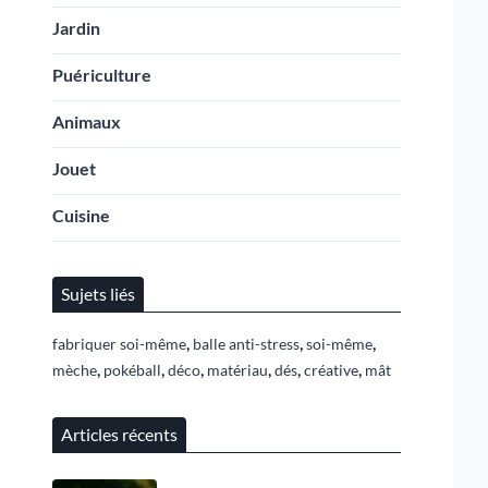
Jardin
Puériculture
Animaux
Jouet
Cuisine
Sujets liés
,
,
,
fabriquer soi-même
balle anti-stress
soi-même
,
,
,
,
,
,
mèche
pokéball
déco
matériau
dés
créative
mât
Articles récents