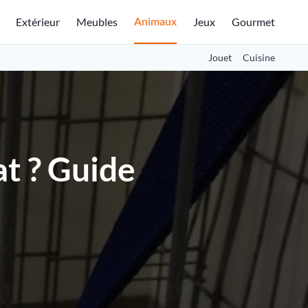
Animaux
Extérieur
Meubles
Jeux
Gourmet
Jouet
Cuisine
t ? Guide