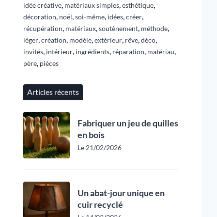
,
,
,
idée créative
matériaux simples
esthétique
,
,
,
,
,
décoration
noël
soi-même
idées
créer
,
,
,
,
récupération
matériaux
soutènement
méthode
,
,
,
,
,
,
léger
création
modèle
extérieur
rêve
déco
,
,
,
,
,
invités
intérieur
ingrédients
réparation
matériau
,
père
pièces
Articles récents
Fabriquer un jeu de quilles
en bois
Le 21/02/2026
Un abat-jour unique en
cuir recyclé