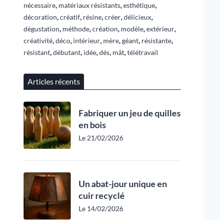
,
,
,
nécessaire
matériaux résistants
esthétique
,
,
,
,
,
décoration
créatif
résine
créer
délicieux
,
,
,
,
,
dégustation
méthode
création
modèle
extérieur
,
,
,
,
,
,
créativité
déco
intérieur
mère
géant
résistante
,
,
,
,
,
résistant
débutant
idée
dés
mât
télétravail
Articles récents
Fabriquer un jeu de quilles
en bois
Le 21/02/2026
Un abat-jour unique en
cuir recyclé
Le 14/02/2026