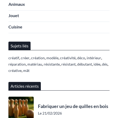
Animaux
Jouet
Cuisine
Sujets liés
,
,
,
,
,
,
,
créatif
créer
création
modèle
créativité
déco
intérieur
,
,
,
,
,
,
,
réparation
matériau
résistante
résistant
débutant
idée
dés
,
créative
mât
Articles récents
Fabriquer un jeu de quilles en bois
Le 21/02/2026