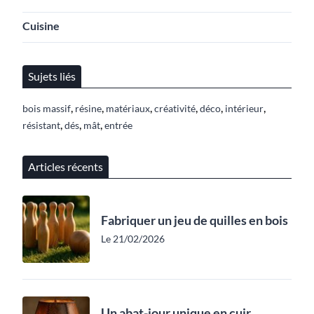
Cuisine
Sujets liés
,
,
,
,
,
,
bois massif
résine
matériaux
créativité
déco
intérieur
,
,
,
résistant
dés
mât
entrée
Articles récents
Fabriquer un jeu de quilles en bois
Le 21/02/2026
Un abat-jour unique en cuir