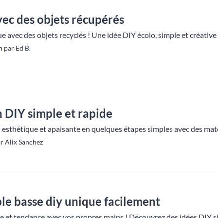
vec des objets récupérés
ue avec des objets recyclés ! Une idée DIY écolo, simple et créative
 par Ed B.
n DIY simple et rapide
 esthétique et apaisante en quelques étapes simples avec des matéri
r Alix Sanchez
le basse diy unique facilement
e et tendance avec vos propres mains ! Découvrez des idées DIY s