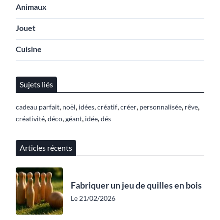
Animaux
Jouet
Cuisine
Sujets liés
,
,
,
,
,
,
,
cadeau parfait
noël
idées
créatif
créer
personnalisée
rêve
,
,
,
,
créativité
déco
géant
idée
dés
Articles récents
Fabriquer un jeu de quilles en bois
Le 21/02/2026