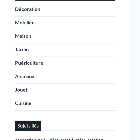
Décoration
Mobilier
Maison
Jardin
Puériculture
Animaux
Jouet
Cuisine
Sujets liés
,
,
,
,
,
,
décoration
noël
idées
créatif
créer
création