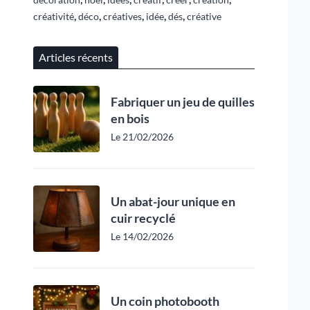
,
,
,
,
,
créativité
déco
créatives
idée
dés
créative
Articles récents
Fabriquer un jeu de quilles
en bois
Le 21/02/2026
Un abat-jour unique en
cuir recyclé
Le 14/02/2026
Un coin photobooth