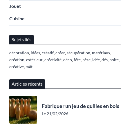
Jouet
Cuisine
Sujets liés
,
,
,
,
,
,
décoration
idées
créatif
créer
récupération
matériaux
,
,
,
,
,
,
,
,
,
création
extérieur
créativité
déco
fête
père
idée
dés
boîte
,
créative
mât
Articles récents
Fabriquer un jeu de quilles en bois
Le 21/02/2026