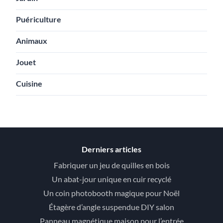
Puériculture
Animaux
Jouet
Cuisine
Derniers articles
Fabriquer un jeu de quilles en bois
Un abat-jour unique en cuir recyclé
Un coin photobooth magique pour Noël
Étagère d’angle suspendue DIY salon
Panneau magnétique maison pour l’entrée