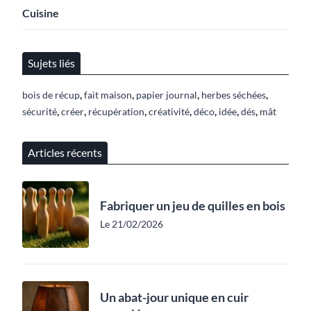
Cuisine
Sujets liés
,
,
,
,
bois de récup
fait maison
papier journal
herbes séchées
,
,
,
,
,
,
,
sécurité
créer
récupération
créativité
déco
idée
dés
mât
Articles récents
Fabriquer un jeu de quilles en bois
Le 21/02/2026
Un abat-jour unique en cuir