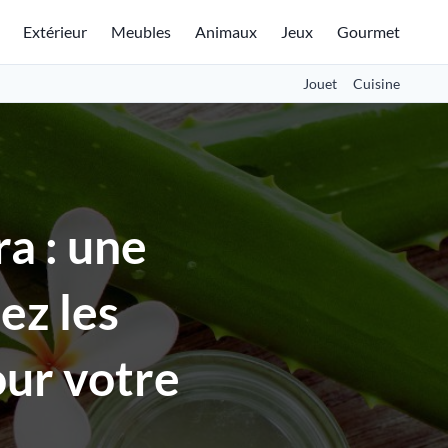
Extérieur
Meubles
Animaux
Jeux
Gourmet
Jouet
Cuisine
ra : une
ez les
our votre