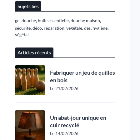
Sujets liés
,
,
,
gel douche
huile essentielle
douche maison
,
,
,
,
,
,
sécurité
déco
réparation
végétale
dés
hygiène
végétal
Articles récents
Fabriquer un jeu de quilles
en bois
Le 21/02/2026
Un abat-jour unique en
cuir recyclé
Le 14/02/2026