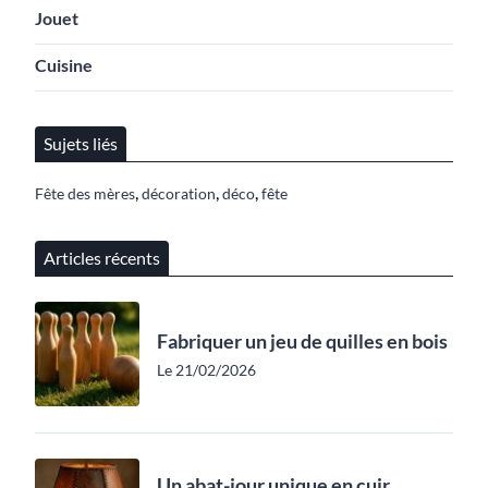
Jouet
Cuisine
Sujets liés
,
,
,
Fête des mères
décoration
déco
fête
Articles récents
Fabriquer un jeu de quilles en bois
Le 21/02/2026
Un abat-jour unique en cuir